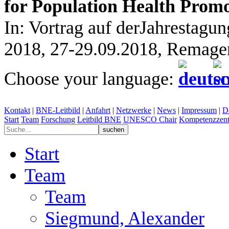
for Population Health Promo
In: Vortrag auf derJahrestag
2018, 27-29.09.2018, Remage
Choose your language:
Kontakt
|
BNE-Leitbild
|
Anfahrt
|
Netzwerke
|
News
|
Impressum
|
D
Start
Team
Forschung
Leitbild BNE
UNESCO Chair
Kompetenzzent
Start
Team
Team
Siegmund, Alexander