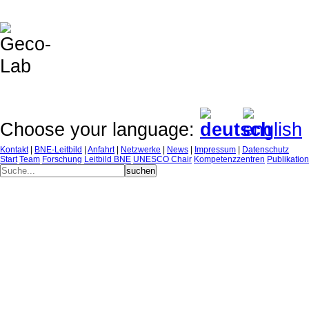
Choose your language:
Kontakt
|
BNE-Leitbild
|
Anfahrt
|
Netzwerke
|
News
|
Impressum
|
Datenschutz
Start
Team
Forschung
Leitbild BNE
UNESCO Chair
Kompetenzzentren
Publikatio