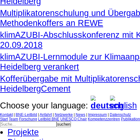
Heidelberg
Multiplikatorenschulung und Übergab
Methodenkoffers an REWE
klimAZUBI-Abschlusskonferenz mit 
20.09.2018
klimAZUBI-Lernmodule zur Klimaanp
Heidelberg verankert
Kofferübergabe mit Multiplikatorensc
HeidelbergCement
Choose your language:
Kontakt
|
BNE-Leitbild
|
Anfahrt
|
Netzwerke
|
News
|
Impressum
|
Datenschutz
Start
Team
Forschung
Leitbild BNE
UNESCO Chair
Kompetenzzentren
Publikatio
Projekte