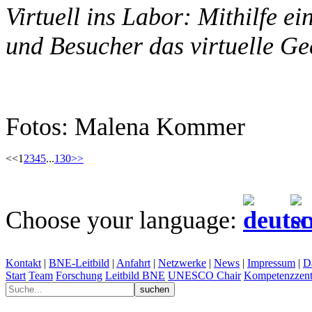
Virtuell ins Labor: Mithilfe e
und Besucher das virtuelle Ge
Fotos: Malena Kommer
<<
1
2
3
4
5
...
130
>>
Choose your language:
Kontakt
|
BNE-Leitbild
|
Anfahrt
|
Netzwerke
|
News
|
Impressum
|
D
Start
Team
Forschung
Leitbild BNE
UNESCO Chair
Kompetenzzent