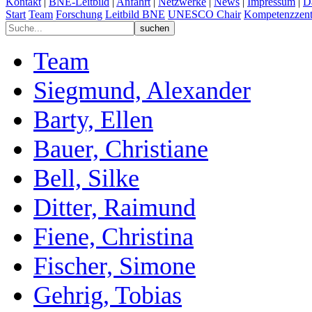
Kontakt
|
BNE-Leitbild
|
Anfahrt
|
Netzwerke
|
News
|
Impressum
|
D
Start
Team
Forschung
Leitbild BNE
UNESCO Chair
Kompetenzzent
Team
Siegmund, Alexander
Barty, Ellen
Bauer, Christiane
Bell, Silke
Ditter, Raimund
Fiene, Christina
Fischer, Simone
Gehrig, Tobias