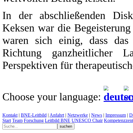
In der abschließenden Disk
Keksen war die Begeisterung 
waren sich einig, dass das 
Richtung ganzheitlicher L
Perspektiven für therapeutisc
Choose your language:
Kontakt
|
BNE-Leitbild
|
Anfahrt
|
Netzwerke
|
News
|
Impressum
|
D
Start
Team
Forschung
Leitbild BNE
UNESCO Chair
Kompetenzzent