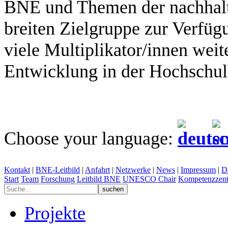
BNE und Themen der nachhalt
breiten Zielgruppe zur Verfüg
viele Multiplikator/innen weit
Entwicklung in der Hochschul
Choose your language:
Kontakt
|
BNE-Leitbild
|
Anfahrt
|
Netzwerke
|
News
|
Impressum
|
D
Start
Team
Forschung
Leitbild BNE
UNESCO Chair
Kompetenzzent
Projekte